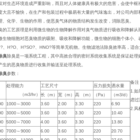
仅对生态环境造成严重影响，而且对人体健康具有极大的危害，会使中枢
度大且不愉快，在生产和包装过程中极易有大量的气味逸出，对公司内部
理、化学、生物的作用，使恶臭气体的物质结构发生改变，消除恶臭。
臭的工艺原理是利用微生物的生物降解作用对臭气物质进行吸收和降解从
微生物细胞对恶臭物质的吸附、吸收和降解功能，微生物的细胞个体小、
O?、H?O、H?SO?、HNO?等简单无机物。生物滤池法除臭效率高，适
除臭
除臭是一项系统工程，其中高效合理的密封系统收集系统是保证处理
产生的恶臭物质进行收集并输送至处理系统。
除臭
参数：
备注
处理能力
工艺尺寸
压力损失
洒水量
1.
（m3/hr）
长（m）
宽（m）
高 （m）
（Pa）
（m3/d）
虑过
00
1000～3000
3.60
2.00
3.30
220
6.90
2.
00
3000～5000
3.60
3.00
3.30
220
10.40
00
5000～7000
4.00
3.60
3.30
220
13.80
00
7000～9000
6.00
3.60
3.30
220
20.70