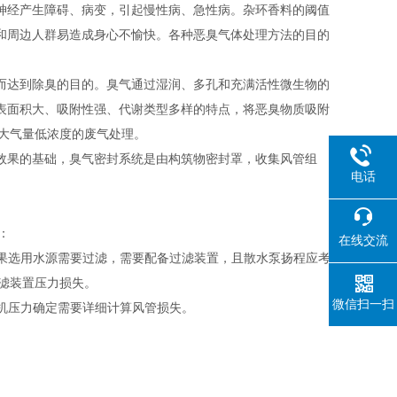
神经产生障碍、病变，引起慢性病、急性病。杂环香料的阈值
和周边人群易造成身心不愉快。各种恶臭气体处理方法的目的
而达到除臭的目的。臭气通过湿润、多孔和充满活性微生物的
表面积大、吸附性强、代谢类型多样的特点，将恶臭物质吸附
合大气量低浓度的废气处理。
效果的基础，臭气密封系统是由构筑物密封罩，收集风管组
电话
：
在线交流
如果选用水源需要过滤，需要配备过滤装置，且散水泵扬程应考
滤装置压力损失。
微信扫一扫
风机压力确定需要详细计算风管损失。