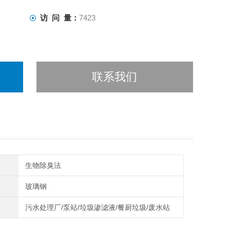
访 问 量：
7423
联系我们
生物除臭法
玻璃钢
污水处理厂/泵站/垃圾渗滤液/餐厨垃圾/废水站