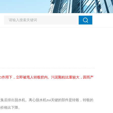
力作用下，立即被甩人转毂腔内。污泥颗粒比重较大，因而产
后排出脱水机。离心脱水机zui关键的部件是转毂，转毂的
能价格比下降。