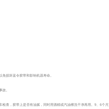
以免损坏蓝令胶带和影响机器寿命。
事故。
检查，胶带上是否有油腻，同时用酒精或汽油檫洗干净再用。9、6个月