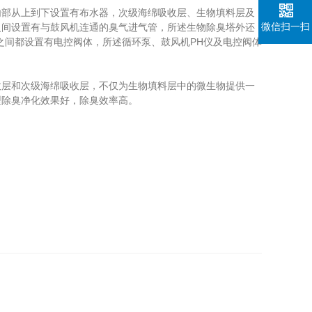
部从上到下设置有布水器，次级海绵吸收层、生物填料层及
微信扫一扫
之间设置有与鼓风机连通的臭气进气管，所述生物除臭塔外还
之间都设置有电控阀体，所述循环泵、鼓风机PH仪及电控阀体
层和次级海绵吸收层，不仅为生物填料层中的微生物提供一
型除臭净化效果好，除臭效率高。