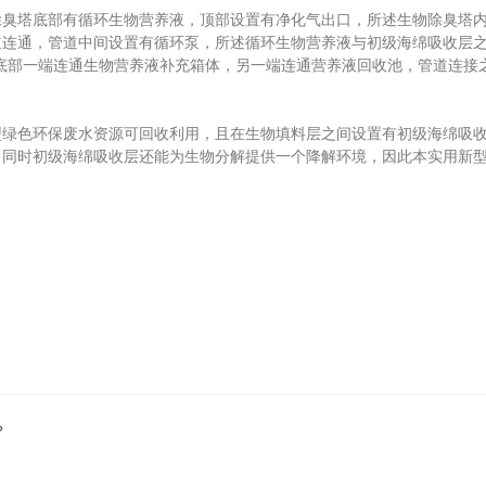
塔底部有循环生物营养液，顶部设置有净化气出口，所述生物除臭塔内
道连通，管道中间设置有循环泵，所述循环生物营养液与初级海绵吸收层
底部一端连通生物营养液补充箱体，另一端连通营养液回收池，管道连接
色环保废水资源可回收利用，且在生物填料层之间设置有初级海绵吸收
，同时初级海绵吸收层还能为生物分解提供一个降解环境，因此本实用新
？